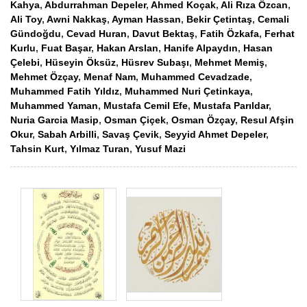
Kahya
,
Abdurrahman Depeler
,
Ahmed Koçak
,
Ali Rıza Özcan
,
Ali Toy
,
Awni Nakkaş
,
Ayman Hassan
,
Bekir Çetintaş
,
Cemali
Gündoğdu
,
Cevad Huran
,
Davut Bektaş
,
Fatih Özkafa
,
Ferhat
Kurlu
,
Fuat Başar
,
Hakan Arslan
,
Hanife Alpaydın
,
Hasan
Çelebi
,
Hüseyin Öksüz
,
Hüsrev Subaşı
,
Mehmet Memiş
,
Mehmet Özçay
,
Menaf Nam
,
Muhammed Cevadzade
,
Muhammed Fatih Yıldız
,
Muhammed Nuri Çetinkaya
,
Muhammed Yaman
,
Mustafa Cemil Efe
,
Mustafa Parıldar
,
Nuria Garcia Masip
,
Osman Çiçek
,
Osman Özçay
,
Resul Afşin
Okur
,
Sabah Arbilli
,
Savaş Çevik
,
Seyyid Ahmet Depeler
,
Tahsin Kurt
,
Yılmaz Turan
,
Yusuf Mazi