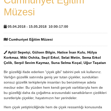
Müzesi
05.04.2018 - 15.05.2018
10:00-17:00
Cumhuriyet Eğitim Müzesi
Aytül Sepetçi
,
Gülsen Bilgin
,
Hatice İnan Kulu
,
Hülya
Korkmaz
,
Miki Oshita
,
Seçil Erkol
,
Selat Metin
,
Sema Erkol
Çelik
,
Serpil Sevim Kaymaz
,
Suna Selma Koçal
,
Uğur Taşatan
Bir güzelliği ifade ederken “çiçek gibi” tabirini pek sık kullanırız.
Varlığın güzellik satırında geniş yer tutan çiçekler, sundukları
sonsuz güzellik terkipleriyle insanları bu benzetmeye adeta
mecbur eder. Bu yüzden hem kendi gerçek varlıklarıyla hem de
bu güzelliği daha da çoğaltma arzusundaki sanatkârların çizdikleri
suretleriyle çiçekler, hayatımızın her yerindeler.
Hem çiçek yetiştiriciliğinde hem de çiçek ressamlığı konusunda