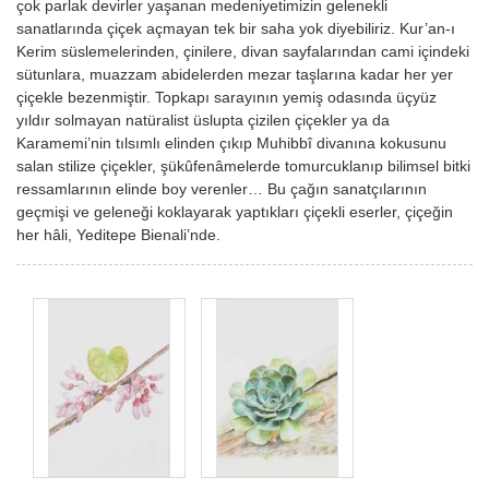
çok parlak devirler yaşanan medeniyetimizin gelenekli
sanatlarında çiçek açmayan tek bir saha yok diyebiliriz. Kur’an-ı
Kerim süslemelerinden, çinilere, divan sayfalarından cami içindeki
sütunlara, muazzam abidelerden mezar taşlarına kadar her yer
çiçekle bezenmiştir. Topkapı sarayının yemiş odasında üçyüz
yıldır solmayan natüralist üslupta çizilen çiçekler ya da
Karamemi’nin tılsımlı elinden çıkıp Muhibbî divanına kokusunu
salan stilize çiçekler, şükûfenâmelerde tomurcuklanıp bilimsel bitki
ressamlarının elinde boy verenler… Bu çağın sanatçılarının
geçmişi ve geleneği koklayarak yaptıkları çiçekli eserler, çiçeğin
her hâli, Yeditepe Bienali’nde.