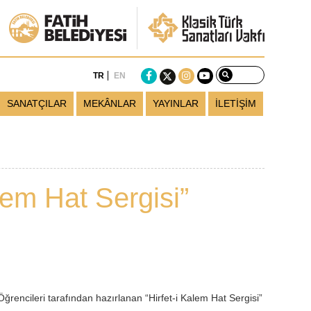
TR
EN
SANATÇILAR
MEKÂNLAR
YAYINLAR
İLETİŞİM
alem Hat Sergisi”
ncileri tarafından hazırlanan “Hirfet-i Kalem Hat Sergisi”