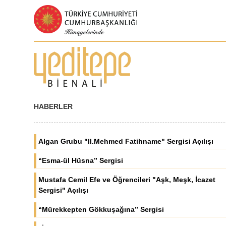
HABERLER
Algan Grubu "II.Mehmed Fatihname" Sergisi Açılışı
“Esma-ül Hüsna” Sergisi
Mustafa Cemil Efe ve Öğrencileri "Aşk, Meşk, İcazet
Sergisi" Açılışı
“Mürekkepten Gökkuşağına” Sergisi