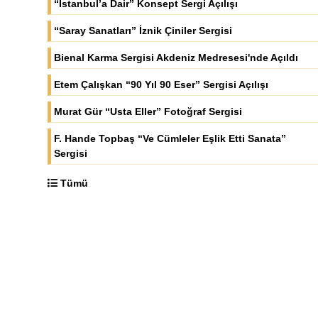
“İstanbul’a Dair” Konsept Sergi Açılışı
“Saray Sanatları” İznik Çiniler Sergisi
Bienal Karma Sergisi Akdeniz Medresesi'nde Açıldı
Etem Çalışkan “90 Yıl 90 Eser” Sergisi Açılışı
Murat Gür “Usta Eller” Fotoğraf Sergisi
F. Hande Topbaş “Ve Cümleler Eşlik Etti Sanata”
Sergisi
Tümü