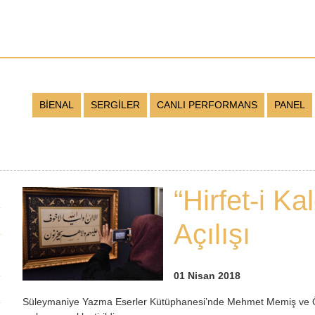
BİENAL
SERGİLER
CANLI PERFORMANS
PANEL
“Hirfet-i K
Açılışı
01 Nisan 2018
Süleymaniye Yazma Eserler Kütüphanesi’nde Mehmet Memiş ve Öğre