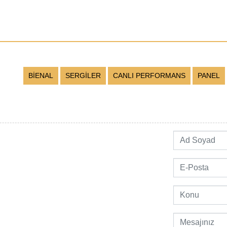
BİENAL
SERGİLER
CANLI PERFORMANS
PANEL