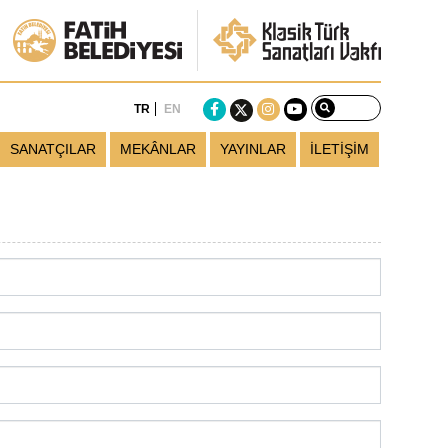
TR
EN
SANATÇILAR
MEKÂNLAR
YAYINLAR
İLETİŞİM