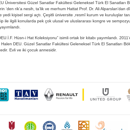
U Üniversitesi Güzel Sanatlar Fakültesi Geleneksel Türk El Sanatları B
rin ‘den rik’a nesih, ta’lik ve merhum Hattat Prof. Dr. Ali Alparslan’dan d
erde yedi kişisel sergi açtı. Çeşitli üniversite ,resmî kurum ve kuruluşlar
ip ile ilgili konularda pek çok ulusal ve uluslararası kongre ve sempozyuml
yayımlandı.
EU.İ.F. Hüsn-i Hat Koleksiyonu” isimli ortak bir kitabı yayımlandı. 2011’de
ı. Halen DEU. Güzel Sanatlar Fakültesi Geleneksel Türk El Sanatları Bö
dir. Evli ve iki çocuk annesidir.