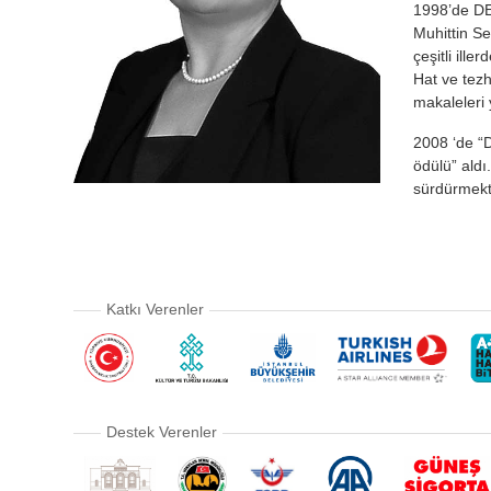
1998’de DE
Muhittin Se
çeşitli ill
Hat ve tezh
makaleleri 
2008 ‘de “D
ödülü” ald
sürdürmekte
Katkı Verenler
Destek Verenler