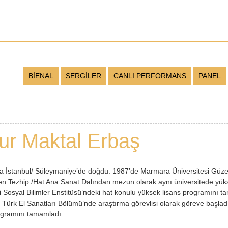
BİENAL
SERGİLER
CANLI PERFORMANS
PANEL
ur Maktal Erbaş
da İstanbul/ Süleymaniye’de doğdu. 1987’de Marmara Üniversitesi Güzel
n Tezhip /Hat Ana Sanat Dalından mezun olarak aynı üniversitede yük
i Sosyal Bilimler Enstitüsü’ndeki hat konulu yüksek lisans programını 
Türk El Sanatları Bölümü’nde araştırma görevlisi olarak göreve başladı
rogramını tamamladı.