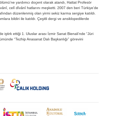
ölümü’ne yardımcı doçent olarak atandı, Hattat Profesör
îvânî, celî dîvânî hatlarını meşketti. 2007 den beri Türkiye’de
 tarafından düzenlenmiş olan yirmi sekiz karma sergiye katıldı.
ara bildiri ile katıldı. Çeşitli dergi ve ansiklopedilerde
 iştirk ettiği 1. Uluslar arası İzmir Sanat Bienali’nde “Jüri
lümünde “Tezhip Anasanat Dalı Başkanlığı” görevini