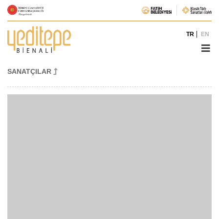
TR
EN
SANATÇILAR