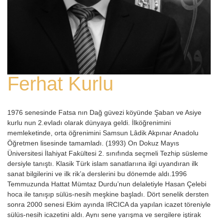
Ferhat Kurlu
1976 senesinde Fatsa nın Dağ güvezi köyünde Şaban ve Asiye
kurlu nun 2.evladı olarak dünyaya geldi. İlköğrenimini
memleketinde, orta öğrenimini Samsun Lâdik Akpınar Anadolu
Öğretmen lisesinde tamamladı. (1993) On Dokuz Mayıs
Üniversitesi İlahiyat Fakültesi 2. sınıfında seçmeli Tezhip süsleme
dersiyle tanıştı. Klasik Türk islam sanatlarıına ilgi uyandıran ilk
sanat bilgilerini ve ilk rik’a derslerini bu dönemde aldı.1996
Temmuzunda Hattat Mümtaz Durdu’nun delaletiyle Hasan Çelebi
hoca ile tanışıp sülüs-nesih meşkine başladı. Dört senelik dersten
sonra 2000 senesi Ekim ayında IRCICA da yapılan icazet töreniyle
sülüs-nesih icazetini aldı. Aynı sene yarışma ve sergilere iştirak