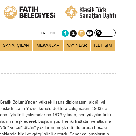
TR
EN
SANATÇILAR
MEKÂNLAR
YAYINLAR
İLETİŞİM
Grafik Bölümü’nden yüksek lisans diplomasını aldığı yıl
başladı. Lâtin Yazısı konulu doktora çalışmasını 1983’de
atı’yla ilgili çalışmalarına 1973 yılında; son yüzyılın ünlü
larını meşk ederek başlamıştır. Her iki hattatın vefatlarına
îvânî ve celî dîvânî yazılarını meşk etti. Bu arada hocası
akkında bilgi ve görgüsünü arttırdı. Sanat çalışmalarının