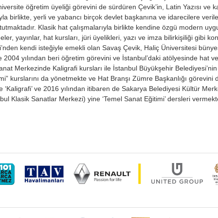
niversite öğretim üyeliği görevini de sürdüren Çevik’in, Latin Yazısı ve ka
yla birlikte, yerli ve yabancı birçok devlet başkanına ve idarecilere veril
tutmaktadır. Klasik hat çalışmalarıyla birlikte kendine özgü modern uygu
eler, yayınlar, hat kursları, jüri üyelikleri, yazı ve imza bilirkişiliği gib
i’nden kendi isteğiyle emekli olan Savaş Çevik, Haliç Üniversitesi bünye
2004 yılından beri öğretim görevini ve İstanbul’daki atölyesinde hat ve
anat Merkezinde Kaligrafi kursları ile İstanbul Büyükşehir Belediyesi’nin
mi” kurslarını da yönetmekte ve Hat Branşı Zümre Başkanlığı görevini d
 ‘Kaligrafi’ ve 2016 yılından itibaren de Sakarya Belediyesi Kültür Mer
bul Klasik Sanatlar Merkezi) yine ‘Temel Sanat Eğitimi’ dersleri vermekt