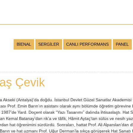
BİENAL
SERGİLER
CANLI PERFORMANS
PANEL
aş Çevik
a Akseki (Antalya)’da doğdu. İstanbul Devlet Güzel Sanatlar Akademisi 
ası Prof. Emin Barın’ın asistanı olarak aynı bölümde öğretim görevine 
1987’de Yard. Doçent olarak “Yazı Tasarımı” dalında ihtisaslaştı. Hat San
olan Kemal Batanay’dan rik’a ve tâlîk, Hâmit Aytaç’tan sülüs ve nesih yazı
rdan hat öğrenimini sürdürdü. Sonraları, hattat Prof. Ali Alparslan’dan d
Barın ve hat uzmanı Prof. Uğur Derman’la sıkça görüşerek Hat Sanatı h