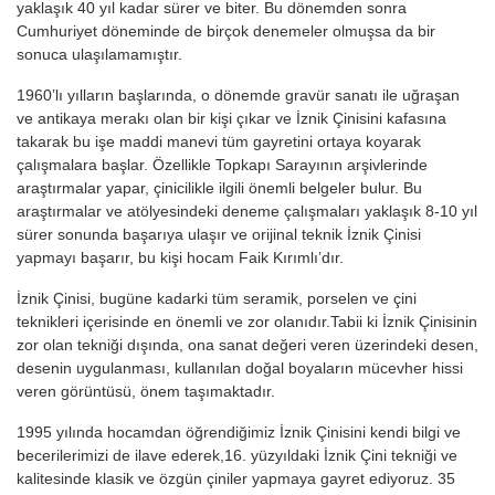
yaklaşık 40 yıl kadar sürer ve biter. Bu dönemden sonra
Cumhuriyet döneminde de birçok denemeler olmuşsa da bir
sonuca ulaşılamamıştır.
1960’lı yılların başlarında, o dönemde gravür sanatı ile uğraşan
ve antikaya merakı olan bir kişi çıkar ve İznik Çinisini kafasına
takarak bu işe maddi manevi tüm gayretini ortaya koyarak
çalışmalara başlar. Özellikle Topkapı Sarayının arşivlerinde
araştırmalar yapar, çinicilikle ilgili önemli belgeler bulur. Bu
araştırmalar ve atölyesindeki deneme çalışmaları yaklaşık 8-10 yıl
sürer sonunda başarıya ulaşır ve orijinal teknik İznik Çinisi
yapmayı başarır, bu kişi hocam Faik Kırımlı’dır.
İznik Çinisi, bugüne kadarki tüm seramik, porselen ve çini
teknikleri içerisinde en önemli ve zor olanıdır.Tabii ki İznik Çinisinin
zor olan tekniği dışında, ona sanat değeri veren üzerindeki desen,
desenin uygulanması, kullanılan doğal boyaların mücevher hissi
veren görüntüsü, önem taşımaktadır.
1995 yılında hocamdan öğrendiğimiz İznik Çinisini kendi bilgi ve
becerilerimizi de ilave ederek,16. yüzyıldaki İznik Çini tekniği ve
kalitesinde klasik ve özgün çiniler yapmaya gayret ediyoruz. 35