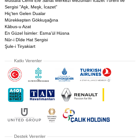
Mustafa Cemil Efe Sanat Merkezi Mezunları İcazet Töreni ve
Sergisi "Aşk, Meşk, İcazet"
Hiç'ten Gelen Dualar
Mürekkepten Gökkuşağına
Kâbus-u Azat
En Güzel İsimler: Esma'ül Hüsna
Nûr-i Dîde Hat Sergisi
Şule-i Tiryakiart
Katkı Verenler
Destek Verenler