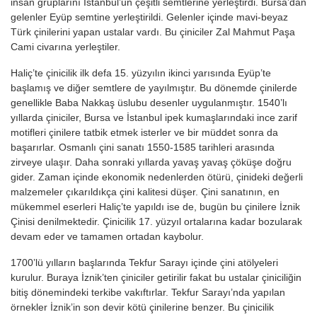
insan gruplarını İstanbul’un çeşitli semtlerine yerleştirdi. Bursa’dan
gelenler Eyüp semtine yerleştirildi. Gelenler içinde mavi-beyaz
Türk çinilerini yapan ustalar vardı. Bu çiniciler Zal Mahmut Paşa
Cami civarına yerleştiler.
Haliç’te çinicilik ilk defa 15. yüzyılın ikinci yarısında Eyüp’te
başlamış ve diğer semtlere de yayılmıştır. Bu dönemde çinilerde
genellikle Baba Nakkaş üslubu desenler uygulanmıştır. 1540’lı
yıllarda çiniciler, Bursa ve İstanbul ipek kumaşlarındaki ince zarif
motifleri çinilere tatbik etmek isterler ve bir müddet sonra da
başarırlar. Osmanlı çini sanatı 1550-1585 tarihleri arasında
zirveye ulaşır. Daha sonraki yıllarda yavaş yavaş çöküşe doğru
gider. Zaman içinde ekonomik nedenlerden ötürü, çinideki değerli
malzemeler çıkarıldıkça çini kalitesi düşer. Çini sanatının, en
mükemmel eserleri Haliç’te yapıldı ise de, bugün bu çinilere İznik
Çinisi denilmektedir. Çinicilik 17. yüzyıl ortalarına kadar bozularak
devam eder ve tamamen ortadan kaybolur.
1700’lü yılların başlarında Tekfur Sarayı içinde çini atölyeleri
kurulur. Buraya İznik’ten çiniciler getirilir fakat bu ustalar çiniciliğin
bitiş dönemindeki terkibe vakıftırlar. Tekfur Sarayı’nda yapılan
örnekler İznik’in son devir kötü çinilerine benzer. Bu çinicilik