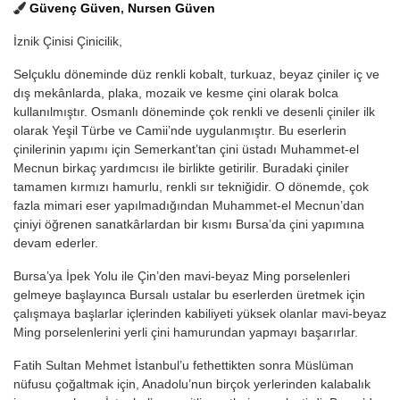
Güvenç Güven
,
Nursen Güven
İznik Çinisi Çinicilik,
Selçuklu döneminde düz renkli kobalt, turkuaz, beyaz çiniler iç ve
dış mekânlarda, plaka, mozaik ve kesme çini olarak bolca
kullanılmıştır. Osmanlı döneminde çok renkli ve desenli çiniler ilk
olarak Yeşil Türbe ve Camii’nde uygulanmıştır. Bu eserlerin
çinilerinin yapımı için Semerkant’tan çini üstadı Muhammet-el
Mecnun birkaç yardımcısı ile birlikte getirilir. Buradaki çiniler
tamamen kırmızı hamurlu, renkli sır tekniğidir. O dönemde, çok
fazla mimari eser yapılmadığından Muhammet-el Mecnun’dan
çiniyi öğrenen sanatkârlardan bir kısmı Bursa’da çini yapımına
devam ederler.
Bursa’ya İpek Yolu ile Çin’den mavi-beyaz Ming porselenleri
gelmeye başlayınca Bursalı ustalar bu eserlerden üretmek için
çalışmaya başlarlar içlerinden kabiliyeti yüksek olanlar mavi-beyaz
Ming porselenlerini yerli çini hamurundan yapmayı başarırlar.
Fatih Sultan Mehmet İstanbul’u fethettikten sonra Müslüman
nüfusu çoğaltmak için, Anadolu’nun birçok yerlerinden kalabalık